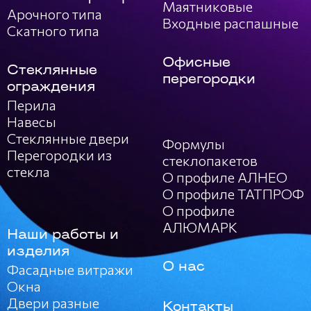
Маятниковые
Арочного типа
Входные распашные
Скатного типа
Офисные
Стеклянные
перегородки
ограждения
Перила
Навесы
Стеклянные двери
Формулы
Перегородки из
стеклопакетов
стекла
О профиле АЛНЕО
О профиле ТАТПРОФ
О профиле
АЛЮМАРК
Наши работы и
изделия
О нас
Фасадные витражи
Окна
Двери разные
Контакты