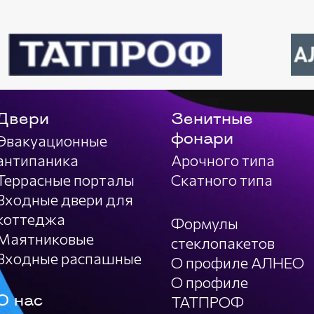
Двери
Зенитные
Эвакуационные
фонари
антипаника
Арочного типа
Террасные порталы
Скатного типа
Входные двери для
коттеджа
Формулы
Маятниковые
стеклопакетов
Входные распашные
О профиле АЛНЕО
О профиле
ТАТПРОФ
О нас