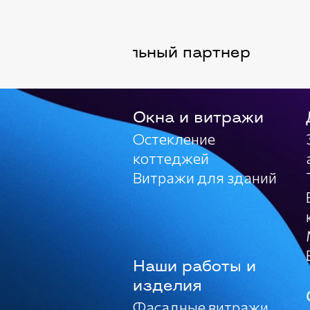
официальный партнер
Окна и витражи
Остекление
коттеджей
Витражи для зданий
Наши работы и
изделия
Фасадные витражи