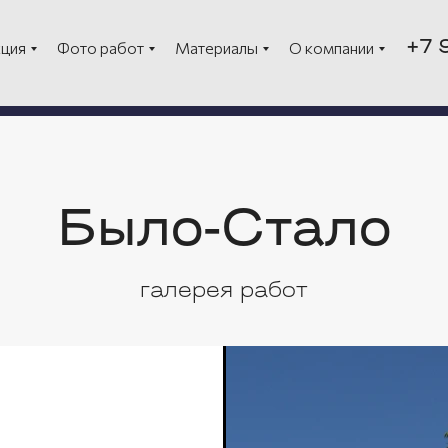
из алюминия
Двери из алюминия
+7 
ция
Фото работ
Материалы
О компании
ые перегородки
Стеклянные огра
Было-Стало
галерея работ