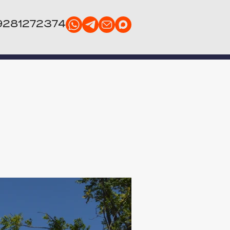
Зенитные фонари
9281272374
ждения